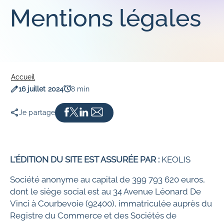
Délégation du service public
Nos engagements
Expérience voyageurs
Mentions légales
NOS FORMATIONS
Politique mobilité transport
Le cercle entreprise pour le climat
Innovation
Conduite
Plan Climat Air Energie Territorial
Maintenance
L'EXPÉRIENCE KEOLIS RENNES MÉTROPOLE
Accueil
Parcours d'intégration
Date de publication
Temps de lecture
16 juillet 2024
8 min
Mobilité interne
Bien-être au travail
Je partage
Nos offres d'emplois
L'ÉDITION DU SITE EST ASSURÉE PAR :
KEOLIS
Société anonyme au capital de 399 793 620 euros,
dont le siège social est au 34 Avenue Léonard De
Vinci à Courbevoie (92400), immatriculée auprès du
Registre du Commerce et des Sociétés de