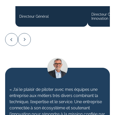
Directeur Com
Directeur Général
Innovation
« J’ai le plaisir de piloter avec mes équipes une
entreprise aux métiers très divers combinant la
technique, l’expertise et le service. Une entreprise
connectée à son écosystème et soutenant
l’innovation pour répondre à la mission confiée par