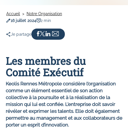
Délégation du service public
Nos engagements
Expérience voyageurs
NOS FORMATIONS
Politique mobilité transport
Le cercle entreprise pour le climat
Innovation
Accueil
Notre Organisation
Conduite
Plan Climat Air Energie Territorial
Date de publication
Temps de lecture
16 juillet 2024
2 min
Maintenance
Je partage
L'EXPÉRIENCE KEOLIS RENNES MÉTROPOLE
Parcours d'intégration
Mobilité interne
Les membres du
Bien-être au travail
Comité Exécutif
Nos offres d'emplois
Keolis Rennes Métropole considère l’organisation
comme un élément essentiel de son action
collective à la poursuite et à la réalisation de la
mission qui lui est confiée. L'entreprise doit savoir
révéler et exprimer les talents. Elle doit également
permettre au management et aux collaborateurs de
porter un esprit d’innovation.